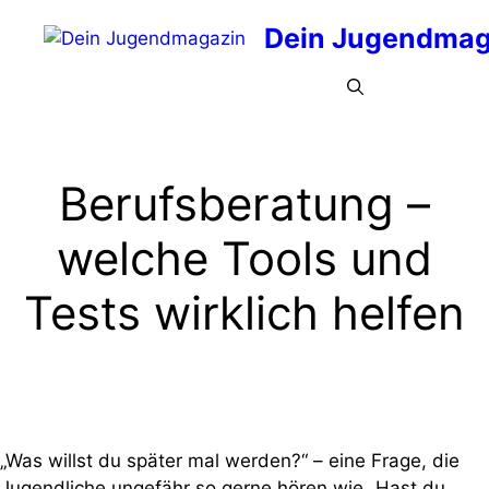
Zum
Dein Jugendmag
Inhalt
springen
Menü
Berufsberatung –
welche Tools und
Tests wirklich helfen
„Was willst du später mal werden?“ – eine Frage, die
Jugendliche ungefähr so gerne hören wie „Hast du