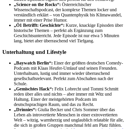
„Science on the Rocks“:
Österreichischer
Wissenschaftspodcast, der komplexe Themen locker und
verständlich erklärt – von Quantenphysik bis Klimawandel,
immer mit einer Prise Humor.
„Ö1 Betrifft: Geschichte“:
Kurze, knackige Episoden über
historische Themen – perfekt als Ergänzung zum
Geschichtsunterricht. Jede Episode ist nur etwa 5 Minuten
lang, bietet aber überraschend viel Tiefgang.
Unterhaltung und Lifestyle
„Baywatch Berlin“:
Einer der größten deutschen Comedy-
Podcasts mit Klaas Heufer-Umlauf und seinen Freunden.
Unterhaltsam, lustig und immer wieder überraschend
gesellschaftsrelevant. Perfekt zum Abschalten nach der
Schule.
„Gemischtes Hack“:
Felix Lobrecht und Tommi Schmitt
reden über alles und nichts – aber immer mit Witz und
Haltung. Einer der meistgehörten Podcasts im
deutschsprachigen Raum, und das zu Recht.
„Drinnies“:
Giulia Becker und Chris Sommer über das
Leben als introvertierte Menschen in einer extrovertierten
Welt – witzig, warmherzig und unglaublich relatable für alle,
die sich in großen Gruppen manchmal fehl am Platz fühlen.