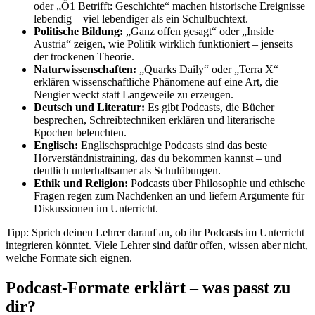
oder „Ö1 Betrifft: Geschichte“ machen historische Ereignisse
lebendig – viel lebendiger als ein Schulbuchtext.
Politische Bildung:
„Ganz offen gesagt“ oder „Inside
Austria“ zeigen, wie Politik wirklich funktioniert – jenseits
der trockenen Theorie.
Naturwissenschaften:
„Quarks Daily“ oder „Terra X“
erklären wissenschaftliche Phänomene auf eine Art, die
Neugier weckt statt Langeweile zu erzeugen.
Deutsch und Literatur:
Es gibt Podcasts, die Bücher
besprechen, Schreibtechniken erklären und literarische
Epochen beleuchten.
Englisch:
Englischsprachige Podcasts sind das beste
Hörverständnistraining, das du bekommen kannst – und
deutlich unterhaltsamer als Schulübungen.
Ethik und Religion:
Podcasts über Philosophie und ethische
Fragen regen zum Nachdenken an und liefern Argumente für
Diskussionen im Unterricht.
Tipp: Sprich deinen Lehrer darauf an, ob ihr Podcasts im Unterricht
integrieren könntet. Viele Lehrer sind dafür offen, wissen aber nicht,
welche Formate sich eignen.
Podcast-Formate erklärt – was passt zu
dir?