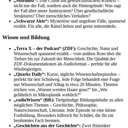
„Mordlust“:
True Crime mit gesellschaftlichem Kontext –
nicht nur der Fall, sondern auch die Hintergründe: Was sagt
der Fall über unser Justizsystem? Über gesellschaftliche
Strukturen? Über menschliches Verhalten?
„Schwarze Akte“:
Mysteriöse und ungelöste Fälle, spannend
erzählt. Für alle, die Rätsel lieben und gerne mitermitteln.
Wissen und Bildung
„Terra X – der Podcast“ (ZDF):
Geschichte, Natur und
Wissenschaft spannend erzählt – vom antiken Rom über die
Tiefsee bis zur Zukunft der Menschheit. Die Qualität der
ZDF-Dokumentationen als Audioformat – perfekt für alle
Wissbegierigen.
„Quarks Daily“:
Kurze, tägliche Wissenschaftsepisoden –
perfekt für den Schulweg. Jede Folge behandelt eine Frage
aus Wissenschaft und Alltag in etwa 20 Minuten. Themen
reichen von „Warum werden Haare grau?“ bis „Wie
gefährlich ist Mikroplastik wirklich?“
„radioWissen“ (BR):
Tiefgründige Bildungsinhalte zu allen
möglichen Themen – Geschichte, Philosophie,
Naturwissenschaft, Literatur. Jede Episode ist eine kleine
Fortbildung. Besonders hilfreich für Schüler, die für ein
bestimmtes Fach brennen.
„Geschichten aus der Geschichte“:
Zwei Historiker