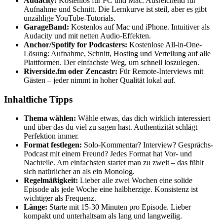
Audacity:
Kostenlos für PC und Mac. Ausreichend für
Aufnahme und Schnitt. Die Lernkurve ist steil, aber es gibt
unzählige YouTube-Tutorials.
GarageBand:
Kostenlos auf Mac und iPhone. Intuitiver als
Audacity und mit netten Audio-Effekten.
Anchor/Spotify for Podcasters:
Kostenlose All-in-One-
Lösung: Aufnahme, Schnitt, Hosting und Verteilung auf alle
Plattformen. Der einfachste Weg, um schnell loszulegen.
Riverside.fm oder Zencastr:
Für Remote-Interviews mit
Gästen – jeder nimmt in hoher Qualität lokal auf.
Inhaltliche Tipps
Thema wählen:
Wähle etwas, das dich wirklich interessiert
und über das du viel zu sagen hast. Authentizität schlägt
Perfektion immer.
Format festlegen:
Solo-Kommentar? Interview? Gesprächs-
Podcast mit einem Freund? Jedes Format hat Vor- und
Nachteile. Am einfachsten startet man zu zweit – das fühlt
sich natürlicher an als ein Monolog.
Regelmäßigkeit:
Lieber alle zwei Wochen eine solide
Episode als jede Woche eine halbherzige. Konsistenz ist
wichtiger als Frequenz.
Länge:
Starte mit 15-30 Minuten pro Episode. Lieber
kompakt und unterhaltsam als lang und langweilig.