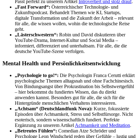
Passt perfekt zu unserem Artikel
Introvertiert und stolz drauf
.
„Fast Forward“:
Österreichischer Technologie- und
Zukunftspodcast. Behandelt Themen wie KI, Startups,
digitale Transformation und die Zukunft der Arbeit – relevant
für alle, die wissen wollen, wohin die technologische Reise
geht.
„Lästerschwestern“:
Robin und David diskutieren über
YouTube-Drama, Internet-Kultur und Social Media –
informiert, differenziert und unterhaltsam. Für alle, die die
deutsche YouTube-Szene verfolgen.
Mental Health und Persönlichkeitsentwicklung
„Psychologie to go!“:
Die Psychologin Franca Cerutti erklärt
psychologische Themen alltagsnah und ohne Fachchinesisch.
Von Bindungsangst über Prokrastination bis Selbstwertgefühl
– hier bekommst du fundiertes Wissen, das du direkt
anwenden kannst. Besonders gut für alle, die sich für die
Hintergründe menschlichen Verhaltens interessieren.
„Achtsam“ (Deutschlandfunk Nova):
Kurze, fokussierte
Episoden über Achtsamkeit, Stress und Selbstfürsorge. Nicht
esoterisch, sondern wissenschaftlich fundiert. Perfekte
Ergänzung zu unserem Artikel
Achtsamkeit und Meditation
.
„Betreutes Fühlen“:
Comedian Atze Schröder und
Psychologe Leon Windscheid reden über Gefühle – lustig und