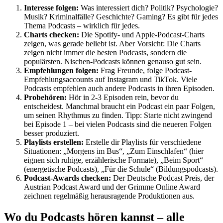
Interesse folgen:
Was interessiert dich? Politik? Psychologie?
Musik? Kriminalfälle? Geschichte? Gaming? Es gibt für jedes
Thema Podcasts – wirklich für jedes.
Charts checken:
Die Spotify- und Apple-Podcast-Charts
zeigen, was gerade beliebt ist. Aber Vorsicht: Die Charts
zeigen nicht immer die besten Podcasts, sondern die
populärsten. Nischen-Podcasts können genauso gut sein.
Empfehlungen folgen:
Frag Freunde, folge Podcast-
Empfehlungsaccounts auf Instagram und TikTok. Viele
Podcasts empfehlen auch andere Podcasts in ihren Episoden.
Probehören:
Hör in 2-3 Episoden rein, bevor du
entscheidest. Manchmal braucht ein Podcast ein paar Folgen,
um seinen Rhythmus zu finden. Tipp: Starte nicht zwingend
bei Episode 1 – bei vielen Podcasts sind die neueren Folgen
besser produziert.
Playlists erstellen:
Erstelle dir Playlists für verschiedene
Situationen: „Morgens im Bus“, „Zum Einschlafen“ (hier
eignen sich ruhige, erzählerische Formate), „Beim Sport“
(energetische Podcasts), „Für die Schule“ (Bildungspodcasts).
Podcast-Awards checken:
Der Deutsche Podcast Preis, der
Austrian Podcast Award und der Grimme Online Award
zeichnen regelmäßig herausragende Produktionen aus.
Wo du Podcasts hören kannst – alle