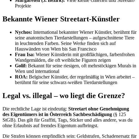
Margareten (5. Bezirk):
Viele kleine Galerien und Streetart-
Projekte
Bekannte Wiener Streetart-Künstler
Nychos:
International bekannter Wiener Künstler, berühmt für
seine anatomischen Tierdarstellungen – aufgeschnittene Tiere
in leuchtenden Farben. Seine Werke finden sich auf
Hauswänden von Wien bis San Francisco
Frau Isa:
Wiener Künstlerin mit großflächigen, farbenfrohen
Wandgemälden, die oft weibliche Figuren zeigen
Golif:
Bekannt für seine riesigen, oft mehrstöckigen Murals in
Wien und international
ROA:
Belgischer Künstler, der regelmäßig in Wien arbeitet –
berühmt für seine schwarz-weißen Tierdarstellungen
Legal vs. illegal – wo liegt die Grenze?
Die rechtliche Lage ist eindeutig:
Streetart ohne Genehmigung
des Eigentümers ist in Österreich Sachbeschädigung
(§ 125
StGB). Das gilt für Graffiti, Tags, Sticker und alles andere, was du
ohne Erlaubnis auf fremdes Eigentum aufbringst.
Die Strafen können empfindlich sein: Geldstrafen, Schadenersatz für