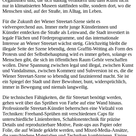
Organismen sind, die sich ständig verändern und dass Kunst nicht
nur in klimatisierten Museen stattfinden sollte, sondern dort, wo die
Menschen sind, auf der Straße, im Alltag, im Leben.
Für die Zukunft der Wiener Streetart-Szene sieht es
vielversprechend aus. Immer mehr junge Künstlerinnen und
Künstler entdecken die Straße als Leinwand, die Stadt investiert in
legale Flächen und Förderprogramme, und das internationale
Interesse an Wiener Streetart wächst stetig. Gleichzeitig bleibt die
illegale Seite der Szene lebendig, denn Graffiti-Writing als Form des
Protests und der Selbstbehauptung wird es immer geben, solange es
Menschen gibt, die sich im öffentlichen Raum Gehör verschaffen
wollen. Diese Spannung zwischen legal und illegal, zwischen Kunst
und Vandalismus, zwischen Kommerz und Subversion ist es, die die
Wiener Streetart-Szene so lebendig und faszinierend macht. Sie ist
ein Spiegel der Stadt und ihrer Bewohner, bunt, widersprüchlich,
immer in Bewegung und niemals langweilig.
Die technischen Fähigkeiten, die für Streetart benötigt werden,
gehen weit über das Sprühen von Farbe auf eine Wand hinaus.
Professionelle Streetart-Künstler beherrschen eine Vielzahl von
Techniken: Freehand-Sprühen mit verschiedenen Caps für
unterschiedliche Linienbreiten, Schablonentechnik für präzise
Details und reproduzierbare Motive, Paste-ups aus Papier oder
Folie, die auf Wände geklebt werden, und Mixed-Media-Ansätze,
die verschiedene Materialien und Techniken kombinieren. Einige