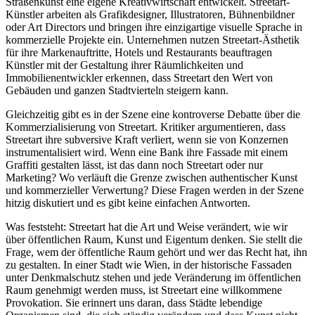
Straßenkunst eine eigene Kreativwirtschaft entwickelt. Streetart-
Künstler arbeiten als Grafikdesigner, Illustratoren, Bühnenbildner
oder Art Directors und bringen ihre einzigartige visuelle Sprache in
kommerzielle Projekte ein. Unternehmen nutzen Streetart-Ästhetik
für ihre Markenauftritte, Hotels und Restaurants beauftragen
Künstler mit der Gestaltung ihrer Räumlichkeiten und
Immobilienentwickler erkennen, dass Streetart den Wert von
Gebäuden und ganzen Stadtvierteln steigern kann.
Gleichzeitig gibt es in der Szene eine kontroverse Debatte über die
Kommerzialisierung von Streetart. Kritiker argumentieren, dass
Streetart ihre subversive Kraft verliert, wenn sie von Konzernen
instrumentalisiert wird. Wenn eine Bank ihre Fassade mit einem
Graffiti gestalten lässt, ist das dann noch Streetart oder nur
Marketing? Wo verläuft die Grenze zwischen authentischer Kunst
und kommerzieller Verwertung? Diese Fragen werden in der Szene
hitzig diskutiert und es gibt keine einfachen Antworten.
Was feststeht: Streetart hat die Art und Weise verändert, wie wir
über öffentlichen Raum, Kunst und Eigentum denken. Sie stellt die
Frage, wem der öffentliche Raum gehört und wer das Recht hat, ihn
zu gestalten. In einer Stadt wie Wien, in der historische Fassaden
unter Denkmalschutz stehen und jede Veränderung im öffentlichen
Raum genehmigt werden muss, ist Streetart eine willkommene
Provokation. Sie erinnert uns daran, dass Städte lebendige