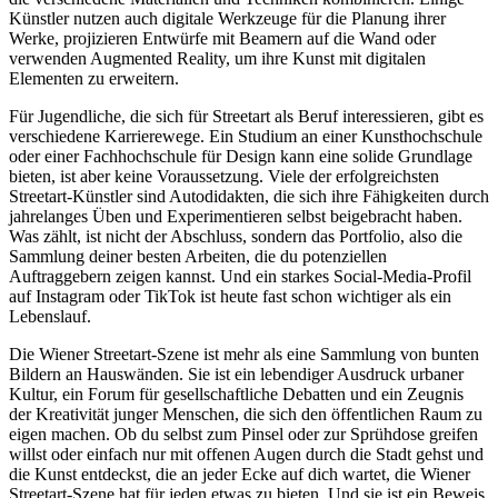
Künstler nutzen auch digitale Werkzeuge für die Planung ihrer
Werke, projizieren Entwürfe mit Beamern auf die Wand oder
verwenden Augmented Reality, um ihre Kunst mit digitalen
Elementen zu erweitern.
Für Jugendliche, die sich für Streetart als Beruf interessieren, gibt es
verschiedene Karrierewege. Ein Studium an einer Kunsthochschule
oder einer Fachhochschule für Design kann eine solide Grundlage
bieten, ist aber keine Voraussetzung. Viele der erfolgreichsten
Streetart-Künstler sind Autodidakten, die sich ihre Fähigkeiten durch
jahrelanges Üben und Experimentieren selbst beigebracht haben.
Was zählt, ist nicht der Abschluss, sondern das Portfolio, also die
Sammlung deiner besten Arbeiten, die du potenziellen
Auftraggebern zeigen kannst. Und ein starkes Social-Media-Profil
auf Instagram oder TikTok ist heute fast schon wichtiger als ein
Lebenslauf.
Die Wiener Streetart-Szene ist mehr als eine Sammlung von bunten
Bildern an Hauswänden. Sie ist ein lebendiger Ausdruck urbaner
Kultur, ein Forum für gesellschaftliche Debatten und ein Zeugnis
der Kreativität junger Menschen, die sich den öffentlichen Raum zu
eigen machen. Ob du selbst zum Pinsel oder zur Sprühdose greifen
willst oder einfach nur mit offenen Augen durch die Stadt gehst und
die Kunst entdeckst, die an jeder Ecke auf dich wartet, die Wiener
Streetart-Szene hat für jeden etwas zu bieten. Und sie ist ein Beweis