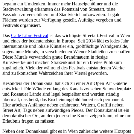
begann ein Umdenken. Immer mehr Hauseigentümer und die
Stadtverwaltung erkannten das Potenzial von Streetart, triste
Fassaden zu verschönern und Stadtviertel aufzuwerten. Legale
Flächen wurden zur Verfügung gestellt, Aufträge vergeben und
Festivals organisiert.
Das
Calle Libre Festival
ist das wichtigste Streetart-Festival in Wien
und eines der bedeutendsten in Europa. Seit 2014 lädt es jedes Jahr
internationale und lokale Künstler ein, großflächige Wandgemälde,
sogenannte Murals, in verschiedenen Wiener Stadtteilen zu schaffen.
Diese Murals verwandeln graue Brandmauern in riesige
Kunstwerke und machen Straßenkunst für ein breites Publikum
zugänglich. Viele der während des Festivals entstandenen Werke
sind zu ikonischen Wahrzeichen ihrer Viertel geworden.
Besonders der Donaukanal hat sich zu einer Art Open-Air-Galerie
entwickelt. Die Wände entlang des Kanals zwischen Schwedenplatz
und Rossauer Lände sind legal bespielbar und werden ständig
übermalt, das heißt, das Erscheinungsbild ändert sich permanent.
Hier arbeiten Anfänger neben erfahrenen Writern, Graffiti neben
Street Art, Tags neben aufwändigen Pieces. Der Donaukanal ist ein
demokratischer Ort, an dem jeder seine Kunst zeigen kann, ohne um
Erlaubnis fragen zu müssen.
Neben dem Donaukanal gibt es in Wien zahlreiche weitere Hotspots