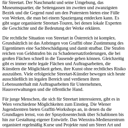
für Streetart. Der Naschmarkt und seine Umgebung, das
Museumsquartier, die Seitengassen im zweiten und zwanzigsten
Bezirk und die Gegend rund um den Praterstern bieten eine Fülle
von Werken, die man bei einem Spaziergang entdecken kann. Es
gibt sogar organisierte Streetart-Touren, bei denen lokale Experten
die Geschichte und die Bedeutung der Werke erklären.
Die rechtliche Situation von Streetart in Österreich ist komplex.
Grundsätzlich ist das Anbringen von Graffiti ohne Zustimmung des
Eigentümers eine Sachbeschädigung und damit strafbar. Die Strafen
reichen von Geldstrafen bis zu Schadenersatzforderungen, die bei
großen Flächen schnell in die Tausende gehen können. Gleichzeitig
gibt es immer mehr legale Flächen und Auftragsarbeiten, die
Künstlern die Möglichkeit geben, ihre Kunst ohne rechtliches Risiko
auszuüben. Viele erfolgreiche Streetart-Künstler bewegen sich heute
ausschließlich im legalen Bereich und verdienen ihren
Lebensunterhalt mit Auftragsarbeiten für Unternehmen,
Hausverwaltungen und die öffentliche Hand.
Für junge Menschen, die sich für Streetart interessieren, gibt es in
Wien verschiedene Möglichkeiten zum Einstieg. Die Wiener
Jugendzentren bieten Graffiti-Workshops an, in denen du die
Grundlagen lernst, von der Spraydosentechnik über Schablonen bis
hin zur Gestaltung eigener Entwürfe. Das Wienxtra-Medienzentrum
organisiert regelmäßig Kurse und Projekte rund um Street Art und