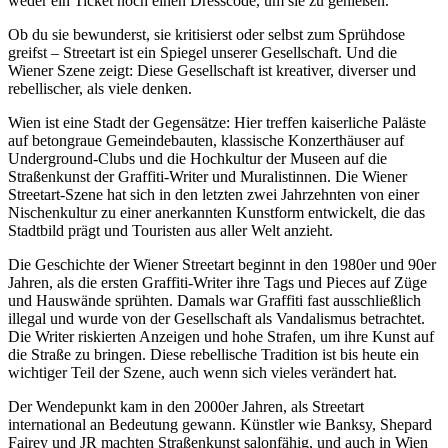
weder ein Ticket noch einen Dresscode, um sie zu genießen.
Ob du sie bewunderst, sie kritisierst oder selbst zum Sprühdose
greifst – Streetart ist ein Spiegel unserer Gesellschaft. Und die
Wiener Szene zeigt: Diese Gesellschaft ist kreativer, diverser und
rebellischer, als viele denken.
Wien ist eine Stadt der Gegensätze: Hier treffen kaiserliche Paläste
auf betongraue Gemeindebauten, klassische Konzerthäuser auf
Underground-Clubs und die Hochkultur der Museen auf die
Straßenkunst der Graffiti-Writer und Muralistinnen. Die Wiener
Streetart-Szene hat sich in den letzten zwei Jahrzehnten von einer
Nischenkultur zu einer anerkannten Kunstform entwickelt, die das
Stadtbild prägt und Touristen aus aller Welt anzieht.
Die Geschichte der Wiener Streetart beginnt in den 1980er und 90er
Jahren, als die ersten Graffiti-Writer ihre Tags und Pieces auf Züge
und Hauswände sprühten. Damals war Graffiti fast ausschließlich
illegal und wurde von der Gesellschaft als Vandalismus betrachtet.
Die Writer riskierten Anzeigen und hohe Strafen, um ihre Kunst auf
die Straße zu bringen. Diese rebellische Tradition ist bis heute ein
wichtiger Teil der Szene, auch wenn sich vieles verändert hat.
Der Wendepunkt kam in den 2000er Jahren, als Streetart
international an Bedeutung gewann. Künstler wie Banksy, Shepard
Fairey und JR machten Straßenkunst salonfähig, und auch in Wien