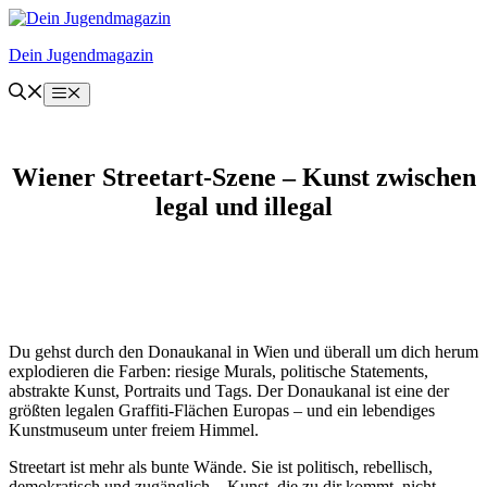
Zum
Inhalt
Dein Jugendmagazin
springen
Menü
Wiener Streetart-Szene – Kunst zwischen
legal und illegal
Du gehst durch den Donaukanal in Wien und überall um dich herum
explodieren die Farben: riesige Murals, politische Statements,
abstrakte Kunst, Portraits und Tags. Der Donaukanal ist eine der
größten legalen Graffiti-Flächen Europas – und ein lebendiges
Kunstmuseum unter freiem Himmel.
Streetart ist mehr als bunte Wände. Sie ist politisch, rebellisch,
demokratisch und zugänglich – Kunst, die zu dir kommt, nicht