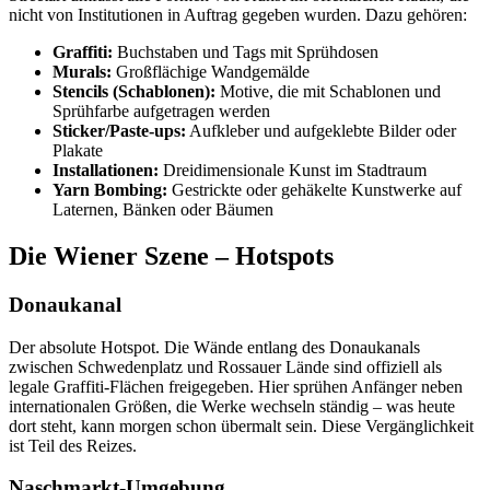
nicht von Institutionen in Auftrag gegeben wurden. Dazu gehören:
Graffiti:
Buchstaben und Tags mit Sprühdosen
Murals:
Großflächige Wandgemälde
Stencils (Schablonen):
Motive, die mit Schablonen und
Sprühfarbe aufgetragen werden
Sticker/Paste-ups:
Aufkleber und aufgeklebte Bilder oder
Plakate
Installationen:
Dreidimensionale Kunst im Stadtraum
Yarn Bombing:
Gestrickte oder gehäkelte Kunstwerke auf
Laternen, Bänken oder Bäumen
Die Wiener Szene – Hotspots
Donaukanal
Der absolute Hotspot. Die Wände entlang des Donaukanals
zwischen Schwedenplatz und Rossauer Lände sind offiziell als
legale Graffiti-Flächen freigegeben. Hier sprühen Anfänger neben
internationalen Größen, die Werke wechseln ständig – was heute
dort steht, kann morgen schon übermalt sein. Diese Vergänglichkeit
ist Teil des Reizes.
Naschmarkt-Umgebung