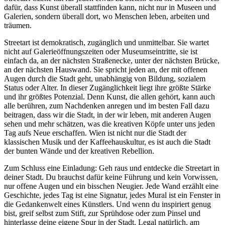
dafür, dass Kunst überall stattfinden kann, nicht nur in Museen und
Galerien, sondern überall dort, wo Menschen leben, arbeiten und
träumen.
Streetart ist demokratisch, zugänglich und unmittelbar. Sie wartet
nicht auf Galerieöffnungszeiten oder Museumseintritte, sie ist
einfach da, an der nächsten Straßenecke, unter der nächsten Brücke,
an der nächsten Hauswand. Sie spricht jeden an, der mit offenen
Augen durch die Stadt geht, unabhängig von Bildung, sozialem
Status oder Alter. In dieser Zugänglichkeit liegt ihre größte Stärke
und ihr größtes Potenzial. Denn Kunst, die allen gehört, kann auch
alle berühren, zum Nachdenken anregen und im besten Fall dazu
beitragen, dass wir die Stadt, in der wir leben, mit anderen Augen
sehen und mehr schätzen, was die kreativen Köpfe unter uns jeden
Tag aufs Neue erschaffen. Wien ist nicht nur die Stadt der
klassischen Musik und der Kaffeehauskultur, es ist auch die Stadt
der bunten Wände und der kreativen Rebellion.
Zum Schluss eine Einladung: Geh raus und entdecke die Streetart in
deiner Stadt. Du brauchst dafür keine Führung und kein Vorwissen,
nur offene Augen und ein bisschen Neugier. Jede Wand erzählt eine
Geschichte, jedes Tag ist eine Signatur, jedes Mural ist ein Fenster in
die Gedankenwelt eines Künstlers. Und wenn du inspiriert genug
bist, greif selbst zum Stift, zur Sprühdose oder zum Pinsel und
hinterlasse deine eigene Spur in der Stadt. Legal natürlich, am