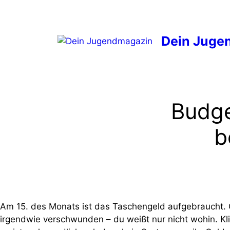
Zum
Inhalt
springen
Dein Juge
Budge
b
Am 15. des Monats ist das Taschengeld aufgebraucht.
irgendwie verschwunden – du weißt nur nicht wohin. Klin