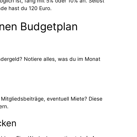
öglich ist, fang mit 5% oder 10% an. Selbst
nde hast du 120 Euro.
genen Budgetplan
dergeld? Notiere alles, was du im Monat
Mitgliedsbeiträge, eventuell Miete? Diese
ern.
cken