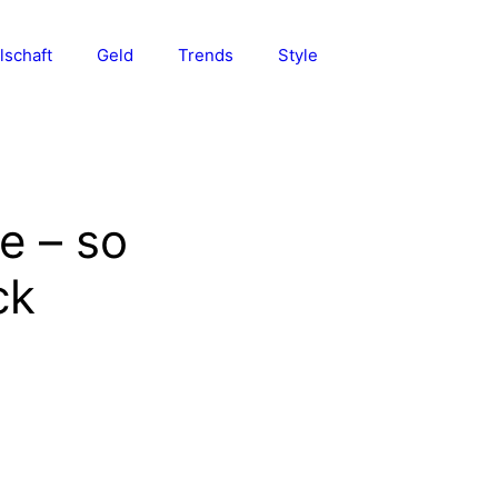
lschaft
Geld
Trends
Style
e – so
ck