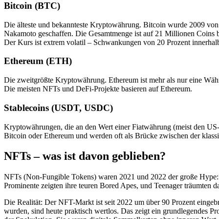
Bitcoin (BTC)
Die älteste und bekannteste Kryptowährung. Bitcoin wurde 2009 vo
Nakamoto geschaffen. Die Gesamtmenge ist auf 21 Millionen Coins be
Der Kurs ist extrem volatil – Schwankungen von 20 Prozent innerhalb
Ethereum (ETH)
Die zweitgrößte Kryptowährung. Ethereum ist mehr als nur eine Währ
Die meisten NFTs und DeFi-Projekte basieren auf Ethereum.
Stablecoins (USDT, USDC)
Kryptowährungen, die an den Wert einer Fiatwährung (meist den US-Do
Bitcoin oder Ethereum und werden oft als Brücke zwischen der klass
NFTs – was ist davon geblieben?
NFTs (Non-Fungible Tokens) waren 2021 und 2022 der große Hype: di
Prominente zeigten ihre teuren Bored Apes, und Teenager träumten dav
Die Realität: Der NFT-Markt ist seit 2022 um über 90 Prozent eingeb
wurden, sind heute praktisch wertlos. Das zeigt ein grundlegendes Pr