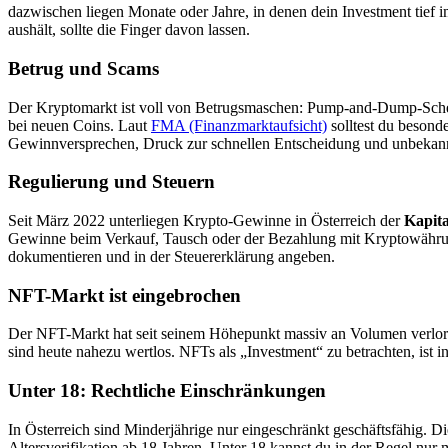
dazwischen liegen Monate oder Jahre, in denen dein Investment tief i
aushält, sollte die Finger davon lassen.
Betrug und Scams
Der Kryptomarkt ist voll von Betrugsmaschen: Pump-and-Dump-Schem
bei neuen Coins. Laut
FMA (Finanzmarktaufsicht)
solltest du besonde
Gewinnversprechen, Druck zur schnellen Entscheidung und unbekann
Regulierung und Steuern
Seit März 2022 unterliegen Krypto-Gewinne in Österreich der
Kapita
Gewinne beim Verkauf, Tausch oder der Bezahlung mit Kryptowähr
dokumentieren und in der Steuererklärung angeben.
NFT-Markt ist eingebrochen
Der NFT-Markt hat seit seinem Höhepunkt massiv an Volumen verlore
sind heute nahezu wertlos. NFTs als „Investment“ zu betrachten, ist in
Unter 18: Rechtliche Einschränkungen
In Österreich sind Minderjährige nur eingeschränkt geschäftsfähig. D
Altersverifikation ab 18 Jahren. Unter 18 kannst du in der Regel nur 