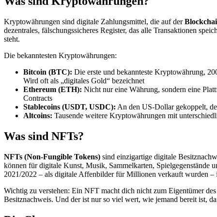
Was sind Kryptowährungen?
Kryptowährungen sind digitale Zahlungsmittel, die auf der
Blockchai
dezentrales, fälschungssicheres Register, das alle Transaktionen spei
steht.
Die bekanntesten Kryptowährungen:
Bitcoin (BTC):
Die erste und bekannteste Kryptowährung, 20
Wird oft als „digitales Gold“ bezeichnet
Ethereum (ETH):
Nicht nur eine Währung, sondern eine Pla
Contracts
Stablecoins (USDT, USDC):
An den US-Dollar gekoppelt, deu
Altcoins:
Tausende weitere Kryptowährungen mit unterschiedl
Was sind NFTs?
NFTs (Non-Fungible Tokens)
sind einzigartige digitale Besitznachw
können für digitale Kunst, Musik, Sammelkarten, Spielgegenstände 
2021/2022 – als digitale Affenbilder für Millionen verkauft wurden – i
Wichtig zu verstehen: Ein NFT macht dich nicht zum Eigentümer des Ku
Besitznachweis. Und der ist nur so viel wert, wie jemand bereit ist, da