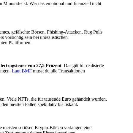
m Minus steckt. Wer das emotional und finanziell nicht
es, gefälschte Börsen, Phishing-Attacken, Rug Pulls
rs vorsichtig sein bei unrealistischen
ten Plattformen.
lertragsteuer von 27,5 Prozent
. Das gilt für realisierte
ungen.
Laut BMF
musst du alle Transaktionen
n. Viele NFTs, die für tausende Euro gehandelt wurden,
 den meisten Fällen spekulativ bis riskant.
ie meisten seriösen Krypto-Börsen verlangen eine
mit Zustimmung deiner Eltern investieren.